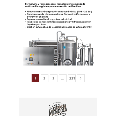
1
…
2
3
337