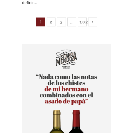
definir…
1
…
2
3
102