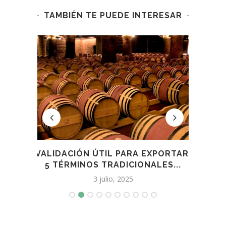
TAMBIÉN TE PUEDE INTERESAR
 DE
VALIDACIÓN ÚTIL PARA EXPORTAR:
DIA
..
5 TÉRMINOS TRADICIONALES...
DE G
3 julio, 2025