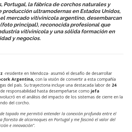
Portugal, la fábrica de corchos naturales y
e producción ultramodernas en Estados Unidos,
or el mercado vitivinícola argentino, desembarcan
oto principal), reconocida profesional que
dustria vitivinícola y una sólida formación en
lidad y negocios.
ez
-residente en Mendoza- asumió el desafío de desarrollar
ocork Argentina,
con la visión de convertir a esta compañía
as del país. Su trayectoria incluye una destacada labor de
24
es de responsabilidad hasta desempeñarse como
jefa
e involucró en el análisis del impacto de los sistemas de cierre en la
mundo del corcho.
s de tapado me permitió entender la conexión profunda entre el
a floresta de alcornoques en Portugal y me fascinó el valor del
ción e innovación”
.