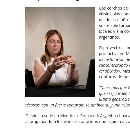
Los corchos de 
vitivinícolas co
desde este año 
sostenible tambi
locales y a la c
argentinos.
El proyecto es a
productiva en Me
de instalación d
subcontratando e
certificado»
. Mie
conformado por 
“Queremos que P
que resguarden l
última generació
técnicos, con un fuerte compromiso ambiental y una relac
Desde su sede en Mendoza, Portocork Argentina busca co
acompañando a los vinos reconocidos que aspiran a co