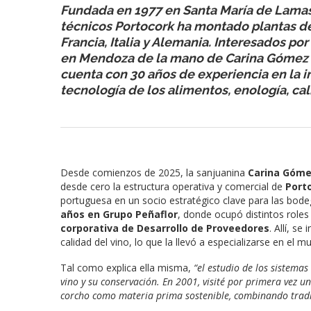
Fundada en 1977 en Santa María de Lamas, 
técnicos Portocork ha montado plantas d
Francia, Italia y Alemania. Interesados p
en Mendoza de la mano de Carina Gómez (f
cuenta con 30 años de experiencia en la in
tecnología de los alimentos, enología, ca
Desde comienzos de 2025, la sanjuanina
Carina Góm
desde cero la estructura operativa y comercial de
Port
portuguesa en un socio estratégico clave para las bodeg
años en Grupo Peñaflor
, donde ocupó distintos rol
corporativa de Desarrollo de Proveedores
. Allí, s
calidad del vino, lo que la llevó a especializarse en el 
Tal como explica ella misma,
“el estudio de los sistema
vino y su conservación. En 2001, visité por primera vez un
corcho como materia prima sostenible, combinando tradi