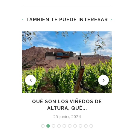
TAMBIÉN TE PUEDE INTERESAR
L
QUÉ SON LOS VIÑEDOS DE
V
RA...
ALTURA, QUÉ...
25 junio, 2024