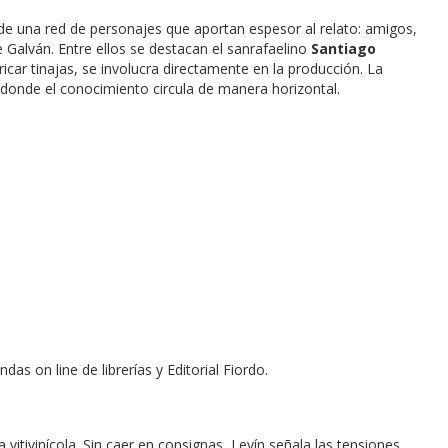
 de una red de personajes que aportan espesor al relato: amigos,
Galván. Entre ellos se destacan el sanrafaelino
Santiago
bricar tinajas, se involucra directamente en la producción. La
donde el conocimiento circula de manera horizontal.
ndas on line de librerías y Editorial Fiordo.
a vitivinícola. Sin caer en consignas, Levín señala las tensiones