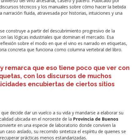
universo del vino artesanal, casero y patero. Publicado por
os discursos técnicos y los manuales sobre cómo hacer la bebida
 narración fluida, atravesada por historias, intuiciones y una
o se construye a partir del descubrimiento progresivo de la
con las lógicas industriales que dominan el mercado. Esa
 reflexión sobre el modo en que el vino es narrado en etiquetas,
toria concreta que funciona como columna vertebral del libro.
n, y remarca que eso tiene poco que ver con
quetas, con los discursos de muchos
icidades encubiertas de ciertos sitios
ta que decide dar un vuelco a su vida y mandarse a elaborar su
calidad ubicada en el noroeste de la
Provincia de Buenos
convierte en una especie de laboratorio donde conviven la
n caso aislado, su recorrido sintetiza el espíritu de quienes se
 recuperar prácticas menos estandarizadas.