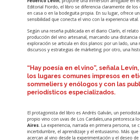
Federico Levín
, propone una inmersión amigable en el 
Editorial Fiordo, el libro se diferencia claramente de l
en casa o en la bodeguita propia. En su lugar, ofrece una
sensibilidad que conecta el vino con la experiencia vital.
Según una reseña publicada en el diario Clarín, el relat
producción del vino artesanal, marcando una distancia 
exploración se articula en dos planos: por un lado, una
discursos y estrategias de márketing; por otro, una his
“Hay poesía en el vino”, señala Leví
los lugares comunes impresos en eti
sommeliers y enólogos y con las publ
periodísticos especializados.
El protagonista del libro es Andrés Galván, un periodis
propio vino con uvas de Los Cardales,una pintoresca lo
Aires
. La experiencia, narrada en primera persona, se 
incertidumbre, el aprendizaje y el entusiasmo. Más que u
acercan al vino desde la experimentación y el deseo de