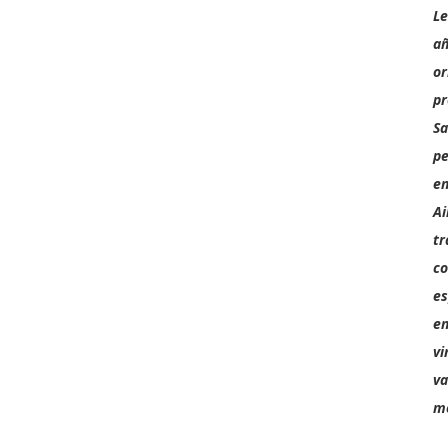
Le
añ
or
pr
Sa
pe
e
Ai
tr
co
es
en
vi
va
me