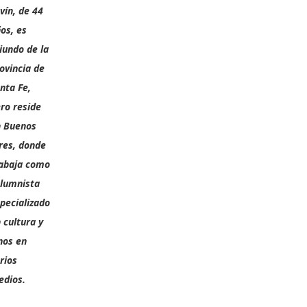
vín, de 44
os, es
iundo de la
ovincia de
nta Fe,
ro reside
n Buenos
res, donde
abaja como
lumnista
pecializado
 cultura y
nos en
rios
dios.