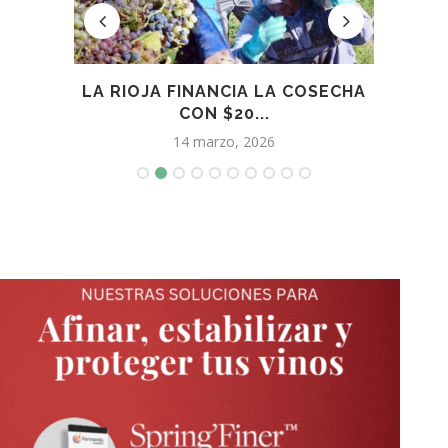
IBIÓ
LA RIOJA FINANCIA LA COSECHA
«AGU
..
CON $20...
14 marzo, 2026