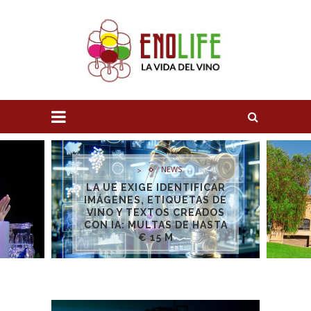
EMPRESAS
>
TRAPICHE, ENTRE LOS
MEJORES 50 SITIOS DEL
MUNDO PARA VISITAR POR
SU ARQUITECTURA, VINOS
Y GASTRONOMÍA