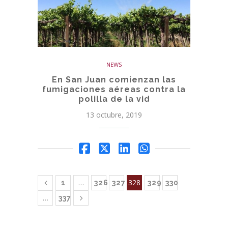
NEWS
En San Juan comienzan las
fumigaciones aéreas contra la
polilla de la vid
13 octubre, 2019
…
328
1
326
327
329
330
…
337