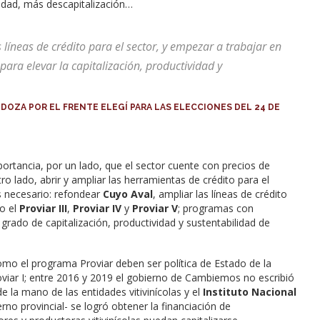
idad, más descapitalización…
 líneas de crédito para el sector, y empezar a trabajar en
ara elevar la capitalización, productividad y
DOZA POR EL FRENTE ELEGÍ PARA LAS ELECCIONES DEL 24 DE
portancia, por un lado, que el sector cuente con precios de
o lado, abrir y ampliar las herramientas de crédito para el
s necesario: refondear
Cuyo Aval
, ampliar las líneas de crédito
o el
Proviar III
,
Proviar IV
y
Proviar V
; programas con
grado de capitalización, productividad y sustentabilidad de
mo el programa Proviar deben ser política de Estado de la
oviar I; entre 2016 y 2019 el gobierno de Cambiemos no escribió
e la mano de las entidades vitivinícolas y el
Instituto Nacional
rno provincial- se logró obtener la financiación de