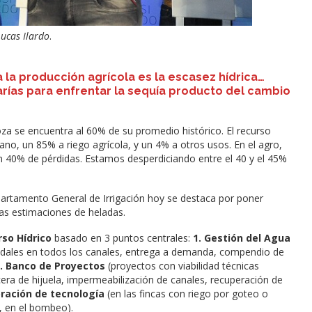
ucas Ilardo
.
da la producción agrícola es la escasez hídrica…
ías para enfrentar la sequía producto del cambio
oza se encuentra al 60% de su promedio histórico. El recurso
, un 85% a riego agrícola, y un 4% a otros usos. En el agro,
un 40% de pérdidas. Estamos desperdiciando entre el 40 y el 45%
Departamento General de Irrigación hoy se destaca por poner
tas estimaciones de heladas.
rso Hídrico
basado en 3 puntos centrales:
1. Gestión del Agua
audales en todos los canales, entrega a demanda, compendio de
. Banco de Proyectos
(proyectos con viabilidad técnicas
ra de hijuela, impermeabilización de canales, recuperación de
oración de tecnología
(en las fincas con riego por goteo o
a, en el bombeo).