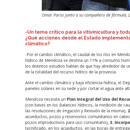
Omar Parisi junto a su compañero de fórmula, L
-Un tema crítico para la vitivinicultura y to
¿Qué acciones desde el Estado implementar
climático?
-Por el cambio climático, el caudal de los ríos en Mend
hídrico de Mendoza se destina un 11% a consumo humano
los distintos estudios hablan de que hay alrededor de 
de la totalidad del recurso hídrico de la provincia.
Ante el cambio climático y baja eficiencia hídrica, el 
paneles solares en su sede y por cortar el agua ante al
Mendoza necesita un
Plan Integral del Uso del Recu
(con bases en los Balances Hídricos, la medición de c
las resoluciones de Irrigación y Revisión de la misma),
2
acueductos, pozos y reservorios comunitarios en cabece
pozos improductivos para uso comunitario),
3. Incorp
tecnificado, en los acueductos, en las bocas de entreg