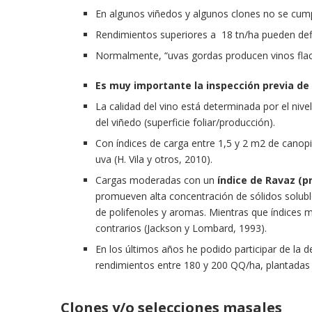
En algunos viñedos y algunos clones no se cumpl
Rendimientos superiores a 18 tn/ha pueden defin
Normalmente, “uvas gordas producen vinos fla
Es muy importante la inspección previa de 
La calidad del vino está determinada por el nive
del viñedo (superficie foliar/producción).
Con índices de carga entre 1,5 y 2 m2 de canopi
uva (H. Vila y otros, 2010).
Cargas moderadas con un
índice de Ravaz (p
promueven alta concentración de sólidos soluble
de polifenoles y aromas. Mientras que índices 
contrarios (Jackson y Lombard, 1993).
En los últimos años he podido participar de la
rendimientos entre 180 y 200 QQ/ha, plantadas e
Clones y/o selecciones masales