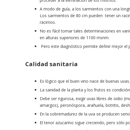
proceder a la eliminación de los mismos.
A modo de guía, a los sarmientos con una longi
Los sarmientos de 80 cm pueden tener un racimo
racimos.
No es fácil tomar tales determinaciones en v
en alturas superiores de 1100 msnm.
Pero este diagnóstico permite definir mejor el p
Calidad sanitaria
Es lógico que el buen vino nace de buenas uvas.
La sanidad de la planta y los frutos es condició
Debe ser rigurosa, exigir uvas libres de oidio (
amargos), peronóspora, arañuela, botritis, desh
En la sobremadurez de la uva se producen serios
El tenor azucarino sigue creciendo, pero sólo po