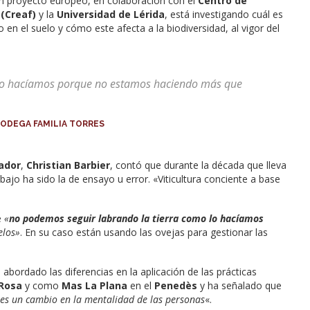
 un proyecto europeo, en colaboración con el
Centro de
 (Creaf)
y la
Universidad de Lérida
, está investigando cuál es
en el suelo y cómo este afecta a la biodiversidad, al vigor del
 lo hacíamos porque no estamos haciendo más que
 BODEGA FAMILIA TORRES
ador
,
Christian Barbier
, contó que durante la década que lleva
abajo ha sido la de ensayo u error. «Viticultura conciente a base
e
«
no podemos seguir labrando la tierra como lo hacíamos
elos»
. En su caso están usando las ovejas para gestionar las
abordado las diferencias en la aplicación de las prácticas
 Rosa
y como
Mas La Plana
en el
Penedès
y ha señalado que
 es un cambio en la mentalidad de las personas
«.