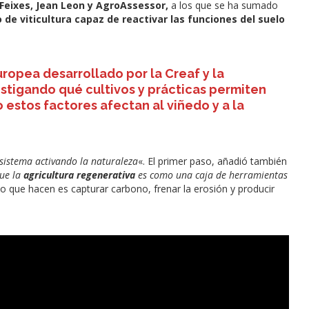
 Feixes, Jean Leon y AgroAssessor,
a los que se ha sumado
de viticultura capaz de reactivar las funciones del suelo
uropea desarrollado por la Creaf y la
estigando qué cultivos y prácticas permiten
 estos factores afectan al viñedo y a la
 sistema activando la naturaleza
«. El primer paso, añadió también
ue la
agricultura regenerativa
es como una caja de herramientas
Lo que hacen es capturar carbono, frenar la erosión y producir