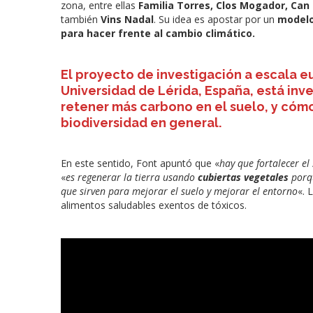
zona, entre ellas
Familia Torres, Clos Mogador, Can
también
Vins Nadal
. Su idea es apostar por un
modelo 
para hacer frente al cambio climático.
El proyecto de investigación a escala e
Universidad de Lérida, España, está inv
retener más carbono en el suelo, y cómo
biodiversidad en general.
En este sentido, Font apuntó que «
hay que fortalecer el
«
es regenerar la tierra usando
cubiertas vegetales
porq
que sirven para mejorar el suelo y mejorar el entorno
«. 
alimentos saludables exentos de tóxicos.