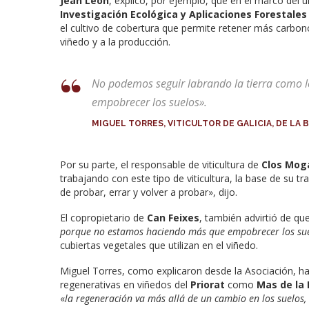
Jean Leon
, explicó, por ejemplo, que en el marco del
Investigación Ecológica y Aplicaciones Forestales
el cultivo de cobertura que permite retener más carbono 
viñedo y a la producción.
No podemos seguir labrando la tierra como
empobrecer los suelos».
MIGUEL TORRES, VITICULTOR DE GALICIA, DE LA
Por su parte, el responsable de viticultura de
Clos Mog
trabajando con este tipo de viticultura, la base de su tr
de probar, errar y volver a probar», dijo.
El copropietario de
Can Feixes
, también advirtió de qu
porque no estamos haciendo más que empobrecer los su
cubiertas vegetales que utilizan en el viñedo.
Miguel Torres, como explicaron desde la Asociación, ha 
regenerativas en viñedos del
Priorat
como
Mas de la
«
la regeneración va más allá de un cambio en los suelos,