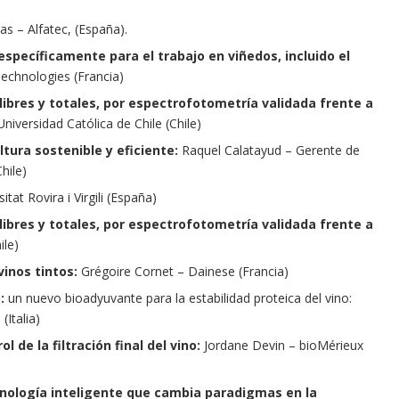
as – Alfatec, (España).
specíficamente para el trabajo en viñedos, incluido el
chnologies (Francia)
libres y totales, por espectrofotometría validada frente a
iversidad Católica de Chile (Chile)
ltura sostenible y eficiente:
Raquel Calatayud – Gerente de
hile)
tat Rovira i Virgili (España)
libres y totales, por espectrofotometría validada frente a
ile)
vinos tintos:
Grégoire Cornet – Dainese (Francia)
o:
un nuevo bioadyuvante para la estabilidad proteica del vino:
(Italia)
 de la filtración final del vino:
Jordane Devin – bioMérieux
ecnología inteligente que cambia paradigmas en la