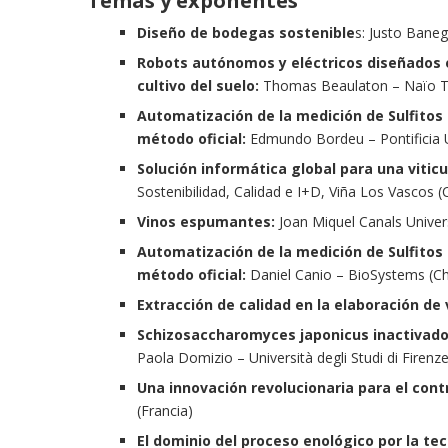
Temas y exponentes
Diseño de bodegas sostenible
s: Justo Baneg
Robots autónomos y eléctricos diseñados e
cultivo del suelo:
Thomas Beaulaton – Naïo Te
Automatización de la medición de Sulfitos 
método oficial:
Edmundo Bordeu – Pontificia Un
Solución informática global para una viticu
Sostenibilidad, Calidad e I+D, Viña Los Vascos (C
Vinos espumantes:
Joan Miquel Canals Universi
Automatización de la medición de Sulfitos 
método oficial:
Daniel Canio – BioSystems (Ch
Extracción de calidad en la elaboración de 
Schizosaccharomyces japonicus inactivad
Paola Domizio – Università degli Studi di Firenze 
Una innovación revolucionaria para el control
(Francia)
El dominio del proceso enológico por la t