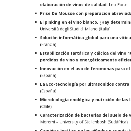
elaboración de vinos de calidad:
Leo Forte – 
Prise De Mousse con preparación abreviad
El pinking en el vino blanco,
¿
Hay determina
Università degli Studi di Milano (Italia)
Solución informática global para una viticu
(Francia)
Estabilización tartárica y cálcica del vino 
perdidas de vino y energéticamente eficie
Innovación en el uso de feromonas para el
(España)
La Eco-tecnología por ultrasonidos contra 
(España)
Microbiología enológica y nutrición de las
(Chile)
Caracterización de bacterias del suelo de v
Moremi – University of Stellenbosh (Sudáfrica)
Cambio climático en los viñedos y sequía:
V