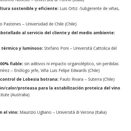
ltura sostenible y eficiente:
Luis Ortiz -Subgerente de viñas,
o Pastenes – Universidad de Chile (Chile)
otellado al servicio del cliente y del medio ambiente:
, térmico y luminoso:
Stefano Poni – Università Cattolica del
100% fiable:
sin aditivos ni impacto organoléptico, sin perdidas
írez – Enólogo jefe, Viña Luis Felipe Edwards (Chile)
 control de Lobesia botrana:
Paulo Rivara – Suterra (Chile)
n/calor/proteasa para la estabilización proteica del vino
tute (Australia)
 el vino:
Maurizio Ugliano – Università di Verona (Italia)