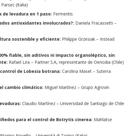
Parsec (Italia)
a de levadura en 1 paso:
Fermentis
dos antioxidantes involucrados?:
Daniela Fracassetti –
ltura sostenible y eficiente:
Philippe Grzesiak – Instead
100% fiable, sin aditivos ni impacto organoléptico, sin
nte:
Rafael Lira – Partner S.A, representante de Oenodia (Chile)
 control de Lobesia botrana:
Carolina Maset – Suterra
el cambio climático:
Miguel Martínez – Grupo Agrovin
 levaduras:
Claudio Martínez – Universidad de Santiago de Chile
iñedos para el control de Botrytis cinerea:
Mahlatse
ittorino Novello – Università di Torino (Italia)