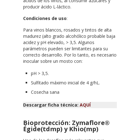
ácidos de los vinos, al consumir azúcares y
producir ácido L-láctico.
Condiciones de uso
:
Para vinos blancos, rosados y tintos de alta
madurez (alto grado alcohólico probable baja
acidez y pH elevado, > 3,5. Algunos
parámetros pueden ser limitantes para su
correcto desarrollo. Por lo tanto, es necesario
inocular sobre un mosto con:
pH > 3,5.
Sulfitado máximo inicial de 4 g/hL.
Cosecha sana
Descargar ficha técnica:
AQUÍ
Bioprotección: Zymaflore®
Égide(tdmp) y Khio(mp)