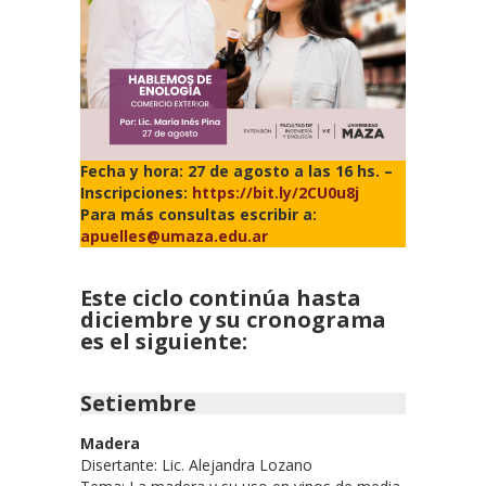
Fecha y hora: 27 de agosto a las 16 hs. –
Inscripciones:
https://bit.ly/2CU0u8j
Para más consultas escribir a:
apuelles@umaza.edu.ar
Este ciclo continúa hasta
diciembre y su cronograma
es el siguiente:
Setiembre
Madera
Disertante: Lic. Alejandra Lozano