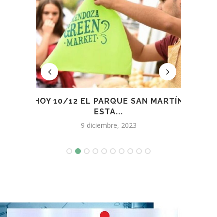
 DEL
HOY 10/12 EL PARQUE SAN MARTÍN
NUE
L...
ESTA...
E
9 diciembre, 2023