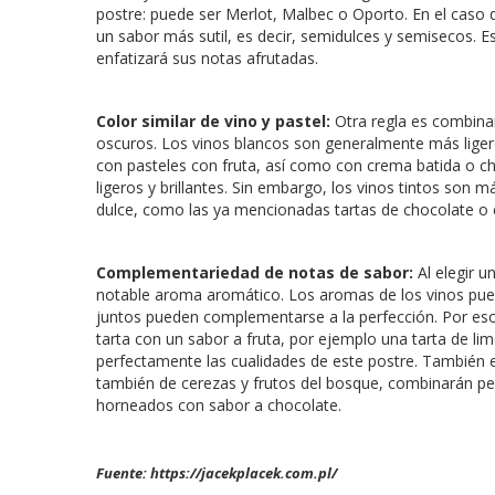
postre: puede ser Merlot, Malbec o Oporto. En el caso 
un sabor más sutil, es decir, semidulces y semisecos. E
enfatizará sus notas afrutadas.
Color similar de vino y pastel:
Otra regla es combinar
oscuros. Los vinos blancos son generalmente más liger
con pasteles con fruta, así como con crema batida o ch
ligeros y brillantes. Sin embargo, los vinos tintos so
dulce, como las ya mencionadas tartas de chocolate o e
Complementariedad de notas de sabor:
Al elegir u
notable aroma aromático. Los aromas de los vinos puede
juntos pueden complementarse a la perfección. Por es
tarta con un sabor a fruta, por ejemplo una tarta de li
perfectamente las cualidades de este postre. También 
también de cerezas y frutos del bosque, combinarán p
horneados con sabor a chocolate.
Fuente: https://jacekplacek.com.pl/