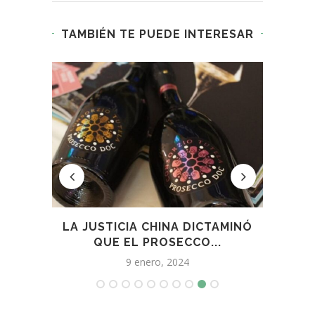
TAMBIÉN TE PUEDE INTERESAR
 DEL
LA JUSTICIA CHINA DICTAMINÓ
P
QUE EL PROSECCO...
MER
9 enero, 2024