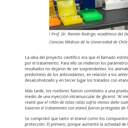
l Prof. Dr. Ramón Rodrigo, académico del De
Ciencias Médicas de la Universidad de Chile
La idea del proyecto científico era que el llamado estré
por el tratamiento. Para ello se midieron los parámetros
resultados no dejaron de ser sorprendentes: los anima
predominio de los antioxidantes, en relación a los ante
desalcoholizado y en tercer lugar los tratados con etano
Más tarde, los roedores fueron sometidos a una prueba 
medio de una inyección intramuscular de glicerol.
“Al me
reveló que el riñón de estas ratas sufría menos daño cua
tuvieron el tratamiento con etanol fueron protegidas de l
Se comprobó que tanto el etanol como los compuestos 
protección. El primero, porque aumentó la actividad de