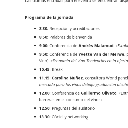
Las últimas entradas para el evento se encuentran disp
Programa de la jornada
8.30:
Recepción y acreditaciones
8.50:
Palabras de bienvenida
9.00:
Conferencia de
Andrés Malamud
.
«Estab
9.50:
Conferencia de
Yvette Van der Merwe
, 
Vino):
«Economía del vino.Tendencias en la oferta
10.45:
Break
11.15:
Carolina Nuñez
, consultora World pane
mercado para los vinos debaja graduación alcohó
12.00:
Conferencia de
Guillermo Oliveto
. «Ent
barreras en el consumo del vinos».
12.50:
Preguntas del auditorio
13.30:
Cóctel y networking