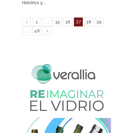
Histórico y…
…
37
1
35
36
38
39
…
48