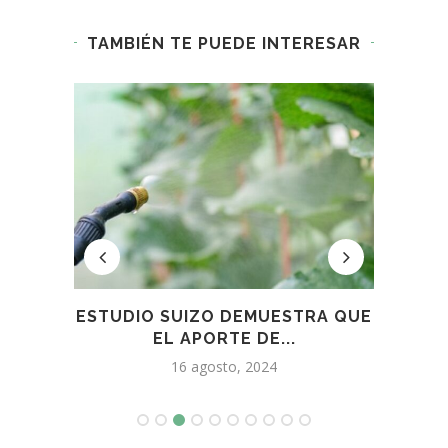
TAMBIÉN TE PUEDE INTERESAR
 QUE
VIÑATEROS MENDOCINOS
EL M
AFECTADOS POR HELADAS Y
GRANIZO...
27 mayo, 2026