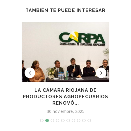
TAMBIÉN TE PUEDE INTERESAR
IALES
LA CÁMARA RIOJANA DE
LA
IÓN,
PRODUCTORES AGROPECUARIOS
RENOVÓ...
30 noviembre, 2025