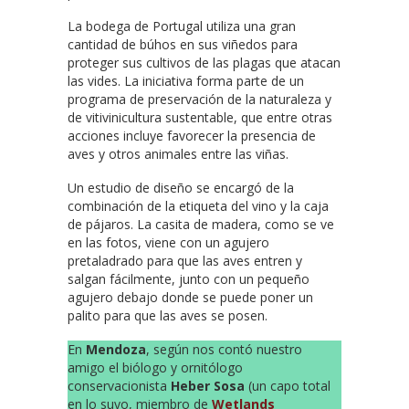
La bodega de Portugal utiliza una gran
cantidad de búhos en sus viñedos para
proteger sus cultivos de las plagas que atacan
las vides. La iniciativa forma parte de un
programa de preservación de la naturaleza y
de vitivinicultura sustentable, que entre otras
acciones incluye favorecer la presencia de
aves y otros animales entre las viñas.
Un estudio de diseño se encargó de la
combinación de la etiqueta del vino y la caja
de pájaros. La casita de madera, como se ve
en las fotos, viene con un agujero
pretaladrado para que las aves entren y
salgan fácilmente, junto con un pequeño
agujero debajo donde se puede poner un
palito para que las aves se posen.
En
Mendoza
, según nos contó nuestro
amigo el biólogo y ornitólogo
conservacionista
Heber Sosa
(un capo total
en lo suyo, miembro de
Wetlands