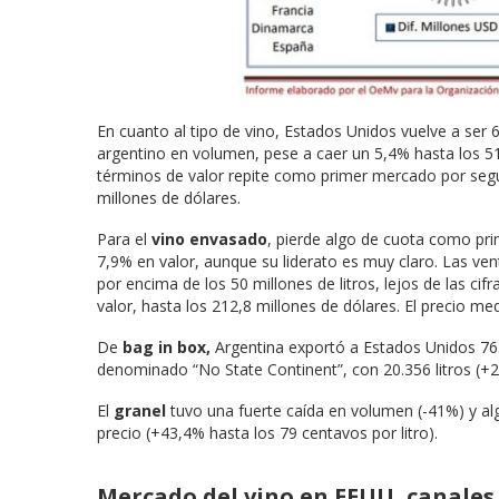
En cuanto al tipo de vino, Estados Unidos vuelve a ser 
argentino en volumen, pese a caer un 5,4% hasta los 513
términos de valor repite como primer mercado por segu
millones de dólares.
Para el
vino envasado
, pierde algo de cuota como pri
7,9% en valor, aunque su liderato es muy claro. Las ve
por encima de los 50 millones de litros, lejos de las ci
valor, hasta los 212,8 millones de dólares. El precio m
De
bag in box,
Argentina exportó a Estados Unidos 76.4
denominado “No State Continent”, con 20.356 litros (+
El
granel
tuvo una fuerte caída en volumen (-41%) y alg
precio (+43,4% hasta los 79 centavos por litro).
Mercado del vino en EEUU, canales