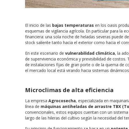
El inicio de las
bajas temperaturas
en los oasis produc
esquemas de vigilancia agrícola. En particular para la
financiera: una sola noche de heladas severas puede de
stock saliente tanto hacia el exterior como hacia el co
En este escenario de
vulnerabilidad climática
, la ad
de supervivencia económica y previsibilidad de costos. 
de instalaciones fijas de gran porte o de la quema de c
el mercado local está virando hacia sistemas dinámicos
Microclimas de alta eficiencia
La empresa
Agrocosecha
, especializada en maquinari
línea de
máquinas antiheladas de arrastre TBX (T
convencionales, estos equipos cuentan con un sistema d
largo de las hileras del cultivo según la necesidad del te
Su principio de funcionamiento se basa en un
potente 