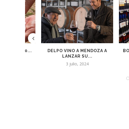
 10...
DELPO VINO A MENDOZA A
BODEGAS 
LANZAR SU...
DEFIEN
1
3 julio, 2024
17