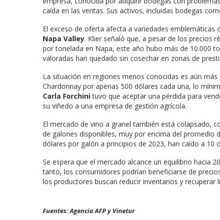
empresa, conocida por adquirir bodegas con problemas f
caída en las ventas. Sus activos, incluidas bodegas co
El exceso de oferta afecta a variedades emblemáticas
Napa Valley
. Klier señaló que, a pesar de los precios
por tonelada en Napa, este año hubo más de 10.000 ton
valoradas han quedado sin cosechar en zonas de pres
La situación en regiones menos conocidas es aún más 
Chardonnay por apenas 500 dólares cada una, lo mínimo
Carla Forchini
tuvo que aceptar una pérdida para vend
su viñedo a una empresa de gestión agrícola.
El mercado de vino a granel también está colapsado, 
de galones disponibles, muy por encima del promedio d
dólares por galón a principios de 2023, han caído a 10 o
Se espera que el mercado alcance un equilibrio hacia 202
tanto, los consumidores podrían beneficiarse de precios
los productores buscan reducir inventarios y recuperar l
Fuentes: Agencia AFP y Vinetur