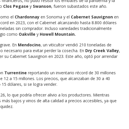
inancieros, no pudo resistir los embates de la pandemia y la
mo
Clos Pegase
y
Swanson
, fueron subastados este año.
 como el
Chardonnay
en Sonoma y el
Cabernet Sauvignon
en
 récord en 2023, con el Cabernet alcanzando hasta 8.800 dólares
eladas sin comprador. Incluso variedades tradicionalmente
tigio como
Oakville
y
Howell Mountain.
grave. En
Mendocino
, un viticultor vendió 210 toneladas de
 necesario para evitar perder la cosecha. En
Dry Creek Valley
,
er su Cabernet Sauvignon en 2023. Este año, optó por arrendar
con
Turrentine
reportando un inventario récord de 30 millones
e 12 a 15 millones. Los precios, que alcanzaban de 30 a 40
 15 dólares, si se logra vender.
6, lo que podría ofrecer alivio a los productores. Mientras
 más bajos y vinos de alta calidad a precios accesibles, ya que
iquidez.