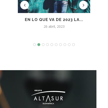
LOS
EN LO QUE VA DE 2023 LA...
HA
26 abril, 2023