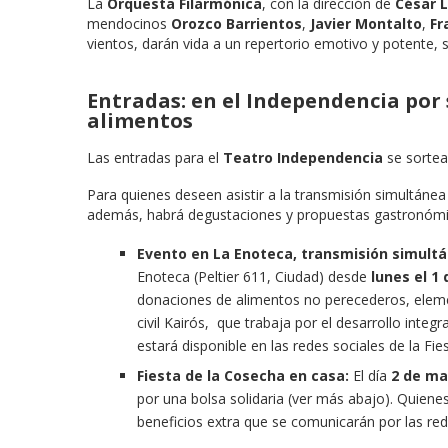
La
Orquesta Filarmónica
, con la dirección de
César 
mendocinos
Orozco Barrientos
,
Javier Montalto
,
Fr
vientos, darán vida a un repertorio emotivo y potente, s
Entradas: en el Independencia por 
alimentos
Las entradas para el
Teatro Independencia
se sortea
Para quienes deseen asistir a la transmisión simultánea
además, habrá degustaciones y propuestas gastronómic
Evento en La Enoteca, transmisión simult
Enoteca (Peltier 611, Ciudad) desde
lunes el 1
donaciones de alimentos no perecederos, elemen
civil Kairós, que trabaja por el desarrollo inte
estará disponible en las redes sociales de la F
Fiesta de la Cosecha en casa:
El día
2 de ma
por una bolsa solidaria (ver más abajo). Quiene
beneficios extra que se comunicarán por las red