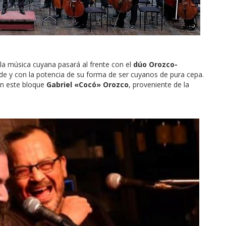
 la música cuyana pasará al frente con el
dúo Orozco-
de y con la potencia de su forma de ser cuyanos de pura cepa.
en este bloque
Gabriel «Cocó» Orozco
, proveniente de la