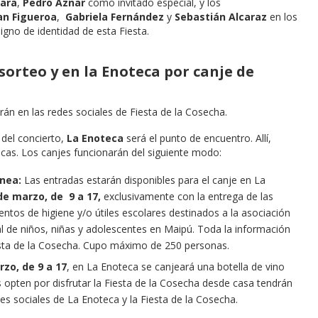
Lara
,
Pedro Aznar
como invitado especial, y los
an Figueroa
,
Gabriela Fernández
y
Sebastián Alcaraz
en los
igno de identidad de esta Fiesta.
sorteo y en la Enoteca por canje de
rán en las redes sociales de Fiesta de la Cosecha.
 del concierto,
La Enoteca
será el punto de encuentro. Allí,
as. Los canjes funcionarán del siguiente modo:
ánea:
Las entradas estarán disponibles para el canje en La
 de marzo, de 9 a 17,
exclusivamente con la entrega de las
tos de higiene y/o útiles escolares destinados a la asociación
gral de niños, niñas y adolescentes en Maipú. Toda la información
iesta de la Cosecha. Cupo máximo de 250 personas.
rzo, de 9 a 17
, en La Enoteca se canjeará una botella de vino
s opten por disfrutar la Fiesta de la Cosecha desde casa tendrán
es sociales de La Enoteca y la Fiesta de la Cosecha.