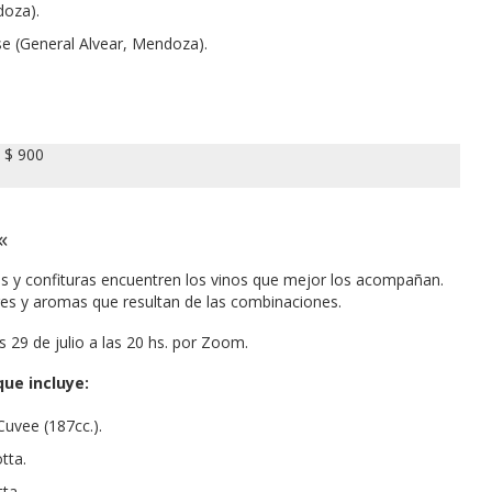
doza).
 (General Alvear, Mendoza).
: $ 900
«
es y confituras encuentren los vinos que mejor los acompañan.
ores y aromas que resultan de las combinaciones.
es 29 de julio a las 20 hs. por Zoom.
que incluye:
Cuvee (187cc.).
tta.
ta.