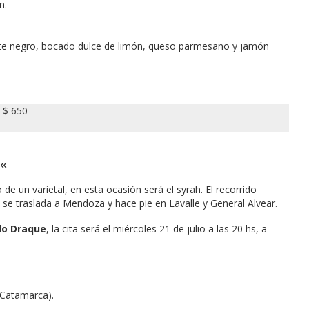
n.
olate negro, bocado dulce de limón, queso parmesano y jamón
: $ 650
«
de un varietal, en esta ocasión será el syrah. El recorrido
se traslada a Mendoza y hace pie en Lavalle y General Alvear.
do Draque
, la cita será el miércoles 21 de julio a las 20 hs, a
 Catamarca).