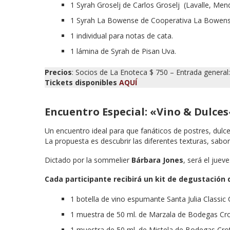
1 Syrah Groselj de Carlos Groselj (Lavalle, Men
1 Syrah La Bowense de Cooperativa La Bowense
1 individual para notas de cata.
1 lámina de Syrah de Pisan Uva.
Precios
: Socios de La Enoteca $ 750 – Entrada general
Tickets disponibles
AQUÍ
Encuentro Especial: «Vino & Dulces
Un encuentro ideal para que fanáticos de postres, dulc
La propuesta es descubrir las diferentes texturas, sab
Dictado por la sommelier
Bárbara Jones
, será el juev
Cada participante recibirá un kit de degustación 
1 botella de vino espumante Santa Julia Classic 
1 muestra de 50 ml. de Marzala de Bodegas Cro
1 muestra de 50 ml. de Mistela de Bodegas Crot