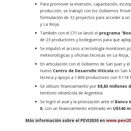
Para promover la inversión, capacitación, incorpo
producción, se trabajó con los Gobiernos Provin
formulación de 32 proyectos para acceder a un 
y La Rioja.
También con el CFI se lanzó el
programa “Boo
de 23 productores y bodegueros para que apliqu
Se impulsó el acceso a tecnología monitoreo po
meteorológicas y oficinas técnicas en La Rioja,
En articulación con el Gobierno de San Juan y el 
nuevo
Centro de Desarrollo Vitícola
en San Ma
técnica y apoyo a 1.800 productores con 9.118 h
Se obtuvo financiamiento por
$8,83 millones d
territorio vitivinícola de Argentina.
Se logró el aval y la priorización ante el
Banco I
II
, con un financiamiento estimado en
U$S40 mi
Más información sobre el PEVI2030 en
www.pevi20