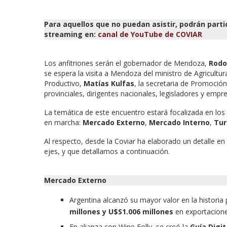
Para aquellos que no puedan asistir, podrán partic
streaming en:
canal de YouTube de COVIAR
Los anfitriones serán el gobernador de Mendoza,
Rodo
se espera la visita a Mendoza del ministro de Agricultu
Productivo,
Matías Kulfas
, la secretaria de Promoción
provinciales, dirigentes nacionales, legisladores y empre
La temática de este encuentro estará focalizada en los 
en marcha:
Mercado Externo
,
Mercado Interno
,
Tur
Al respecto, desde la Coviar ha elaborado un detalle e
ejes, y que detallamos a continuación.
Mercado Externo
Argentina alcanzó su mayor valor en la historia
millones y U$S1.006 millones
en exportacione
En alianza con Wine Folly, se creó la
Guía Digi