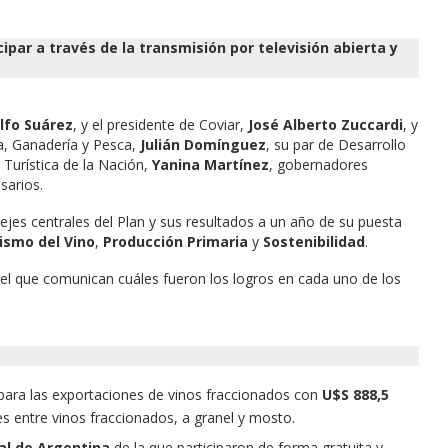
ipar a través de la transmisión por televisión abierta y
lfo Suárez
, y el presidente de Coviar,
José Alberto Zuccardi
, y
ra, Ganadería y Pesca,
Julián Domínguez
, su par de Desarrollo
 Turística de la Nación,
Yanina Martínez
, gobernadores
sarios.
ejes centrales del Plan y sus resultados a un año de su puesta
ismo del Vino
,
Producción Primaria
y
Sostenibilidad
.
n el que comunican cuáles fueron los logros en cada uno de los
 para las exportaciones de vinos fraccionados con
U$S 888,5
s entre vinos fraccionados, a granel y mosto.
tal de Argentina
de la que participaron de forma gratuita y