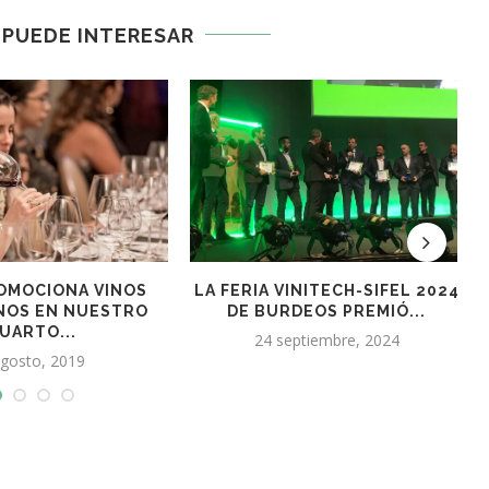
 PUEDE INTERESAR
S COMERCIALES Y
ARGENTINA PRESENTÓ 3.027
E NEGOCIOS 2019
VINOS DE 135 BODEGAS...
 julio, 2019
22 marzo, 2023