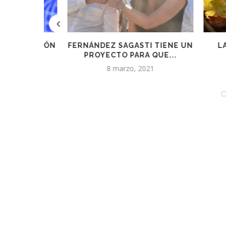
ULACIÓN
FERNÁNDEZ SAGASTI TIENE UN
LA OIV 
UNA
PROYECTO PARA QUE...
.
8 marzo, 2021
2 
5