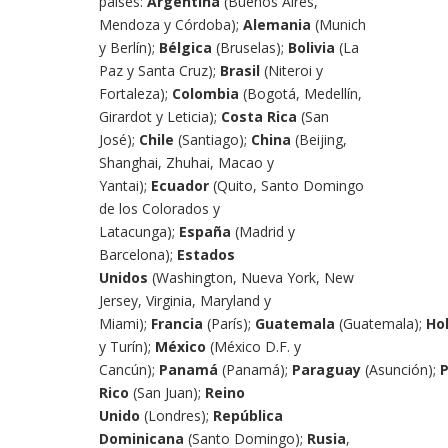
países:
Argentina
(Buenos Aires,
Mendoza y Córdoba);
Alemania
(Munich
y Berlín);
Bélgica
(Bruselas);
Bolivia
(La
Paz y Santa Cruz);
Brasil
(Niteroi y
Fortaleza);
Colombia
(Bogotá, Medellín,
Girardot y Leticia);
Costa Rica
(San
José);
Chile
(Santiago);
China
(Beijing,
Shanghai, Zhuhai, Macao y
Yantai);
Ecuador
(Quito, Santo Domingo
de los Colorados y
Latacunga);
España
(Madrid y
Barcelona);
Estados
Unidos
(Washington, Nueva York, New
Jersey, Virginia, Maryland y
Miami);
Francia
(París);
Guatemala
(Guatemala);
Ho
y Turín);
México
(México D.F. y
Cancún);
Panamá
(Panamá);
Paraguay
(Asunción);
P
Rico
(San Juan);
Reino
Unido
(Londres);
República
Dominicana
(Santo Domingo);
Rusia
,