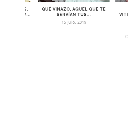
EÑOS,
QUÉ VINAZO, AQUEL QUE TE
CL
MUY...
SERVÍAN TUS...
VITIVINIC
EME
15 julio, 2019
28