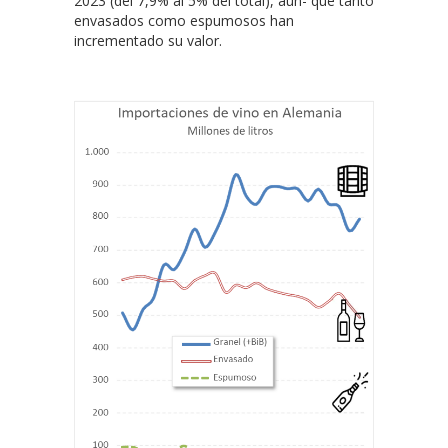
2023 (del 7,9% al 5% del total), aun- que tanto
envasados como espumosos han
incrementado su valor.