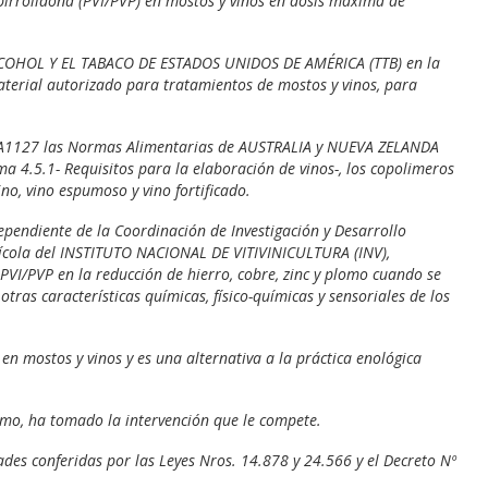
ilpirrolidona (PVI/PVP) en mostos y vinos en dosis máxima de
COHOL Y EL TABACO DE ESTADOS UNIDOS DE AMÉRICA (TTB) en la
erial autorizado para tratamientos de mostos y vinos, para
ud A1127 las Normas Alimentarias de AUSTRALIA y NUEVA ZELANDA
a 4.5.1- Requisitos para la elaboración de vinos-, los copolimeros
no, vino espumoso y vino fortificado.
pendiente de la Coordinación de Investigación y Desarrollo
vinícola del INSTITUTO NACIONAL DE VITIVINICULTURA (INV),
PVI/PVP en la reducción de hierro, cobre, zinc y plomo cuando se
otras características químicas, físico-químicas y sensoriales de los
en mostos y vinos y es una alternativa a la práctica enológica
smo, ha tomado la intervención que le compete.
tades conferidas por las Leyes Nros. 14.878 y 24.566 y el Decreto Nº