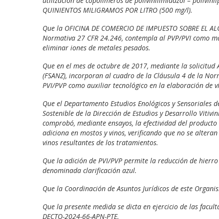
utilización de copolímeros de polivinilimidazol – polivin
QUINIENTOS MILIGRAMOS POR LITRO (500 mg/l).
Que la OFICINA DE COMERCIO DE IMPUESTO SOBRE EL AL
Normativa 27 CFR 24.246, contempla al PVP/PVI como mat
eliminar iones de metales pesados.
Que en el mes de octubre de 2017, mediante la solicit
(FSANZ), incorporan al cuadro de la Cláusula 4 de la Norm
PVI/PVP como auxiliar tecnológico en la elaboración de vi
Que el Departamento Estudios Enológicos y Sensoriales de
Sostenible de la Dirección de Estudios y Desarrollo Viti
comprobó, mediante ensayos, la efectividad del producto 
adiciona en mostos y vinos, verificando que no se alteran 
vinos resultantes de los tratamientos.
Que la adición de PVI/PVP permite la reducción de hierro 
denominada clarificación azul.
Que la Coordinación de Asuntos Jurídicos de este Organi
Que la presente medida se dicta en ejercicio de las facul
DECTO-2024-66-APN-PTE.