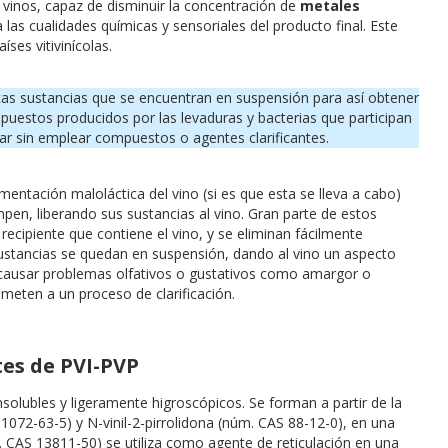
y vinos, capaz de disminuir la concentración de
metales
 las cualidades químicas y sensoriales del producto final. Este
ses vitivinícolas.
rtas sustancias que se encuentran en suspensión para así obtener
mpuestos producidos por las levaduras y bacterias que participan
inar sin emplear compuestos o agentes clarificantes.
rmentación maloláctica del vino (si es que esta se lleva a cabo)
mpen, liberando sus sustancias al vino. Gran parte de estos
recipiente que contiene el vino, y se eliminan fácilmente
sustancias se quedan en suspensión, dando al vino un aspecto
a causar problemas olfativos o gustativos como amargor o
ometen a un proceso de clarificación.
es de PVI-PVP
olubles y ligeramente higroscópicos. Se forman a partir de la
1072-63-5) y N-vinil-2-pirrolidona (núm. CAS 88-12-0), en una
m. CAS 13811-50) se utiliza como agente de reticulación en una