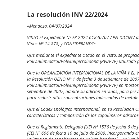
La resolución INV 22/2024
«
Mendoza, 04/07/2024
VISTO el Expediente Nº EX­-2024-61840707-APN-DD#INV d
Vinos Nº 14.878, y CONSIDERANDO:
Que mediante el expediente citado en el Visto, se propici
Polivinilimidazol/Polivinilpirrolidona (PVI/PVP) utilizado
Que la ORGANIZACIÓN INTERNACIONAL DE LA VIÑA Y EL VINO
la Resolución OENO Nº 1 de fecha 3 de setiembre de 2007
Polivinilimidazol/Polivinilpirrolidona (PVI/PVP) en most
setiembre de 2007, admite su adición en vinos, para prev
para reducir altas concentraciones indeseadas de metale
Que el Códex Enológico Internacional, en su Resolución 
características y composición de los copolímeros adsorbe
Que el Reglamento Delegado (UE) Nº 1576 de fecha 6 de 
(CE) Nº 606 de fecha 10 de julio de 2009, incorporando en