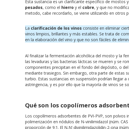
Esta sustancia es un clarificante específico de mostos 
pesados
, como el
hierro
y el
cobre
, y que no modifica
metodo, cabe recordarlo, se viene utilizando en otros paí
La
clarificación de los vinos
consiste en eliminar cie
vinos limpios, brillantes y más estables. Se trata de co
en la elaboración del vino y que no son fáciles de elim
Al finalizar la fermentación alcohólica del mosto y la fe
las levaduras y las bacterias lácticas se mueren y se ro
componentes precipitan en el fondo del depósito, o del 
mediante trasiegos. Sin embargo, otra parte de estas 
turbio. Estas sustancias en suspensión podrían llegar 
astringencia, y es por ello que la mayoría de vinos se s
Qué son los copolímeros adsorbent
Los copolímeros adsorbentes de PVI-PVP, son polvos ins
polimerización en nódulos de N-vinilimidazol (núm. CAS 
proporción de 9:1. El N,N’-divinilimidazolidin-2-ona (nú