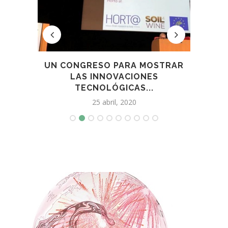
×4:
UN CONGRESO PARA MOSTRAR
P
LAS INNOVACIONES
AR
TECNOLÓGICAS...
25 abril, 2020