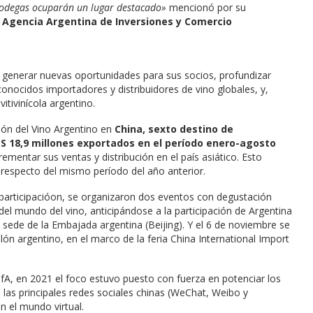
 bodegas ocuparán un lugar destacado»
mencionó por su
a Agencia Argentina de Inversiones y Comercio
 generar nuevas oportunidades para sus socios, profundizar
onocidos importadores y distribuidores de vino globales, y,
itivinícola argentino.
ión del Vino Argentino en
China, sexto destino de
S 18,9 millones exportados en el período enero-agosto
mentar sus ventas y distribución en el país asiático. Esto
respecto del mismo período del año anterior.
a participacióon, se organizaron dos eventos con degustación
el mundo del vino, anticipándose a la participación de Argentina
a sede de la Embajada argentina (Beijing). Y el 6 de noviembre se
llón argentino, en el marco de la feria China International Import
ofA, en 2021 el foco estuvo puesto con fuerza en potenciar los
n las principales redes sociales chinas (WeChat, Weibo y
n el mundo virtual.