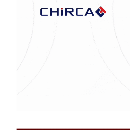
FERIAS EN ALEMANIA, ESPAÑA,
PREMIUMIZACIÓN, VI
FRANCIA, GRAN BRETAÑA,...
ALCOHOL Y CAM
CLIMÁTICO,...
12 enero, 2025
20 enero, 2024