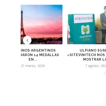
INOS
ULPIANO SUÁREZ:
LA MÍTICA
ALLAS
«SITEVINITECH NOS PERMITIRÁ
YANT
MOSTRAR LA...
15
7 agosto, 2021