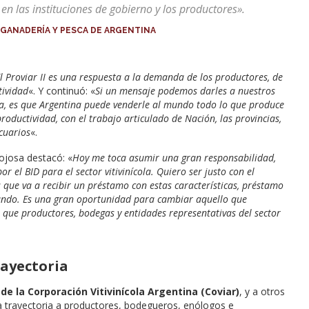
 en las instituciones de gobierno y los productores»
.
 GANADERÍA Y PESCA DE ARGENTINA
l Proviar II es una respuesta a la demanda de los productores, de
tividad
«. Y continuó: «
Si un mensaje podemos darles a nuestros
tica, es que Argentina puede venderle al mundo todo lo que produce
oductividad, con el trabajo articulado de Nación, las provincias,
ecuarios
«.
nojosa destacó: «
Hoy me toca asumir una gran responsabilidad,
 el BID para el sector vitivinícola. Quiero ser justo con el
 que va a recibir un préstamo con estas características, préstamo
etando. Es una gran oportunidad para cambiar aquello que
 que productores, bodegas y entidades representativas del sector
rayectoria
 de la Corporación Vitivinícola Argentina (Coviar)
, y a otros
a trayectoria a productores, bodegueros, enólogos e