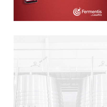
ARGENTINA Y MÉXICO SE ALÍAN
POR PLAGAS, HELA
PARA POTENCIAR...
ALUVIONES, EUR
ELABORARÁ...
28 abril, 2022
15 octubre, 2021