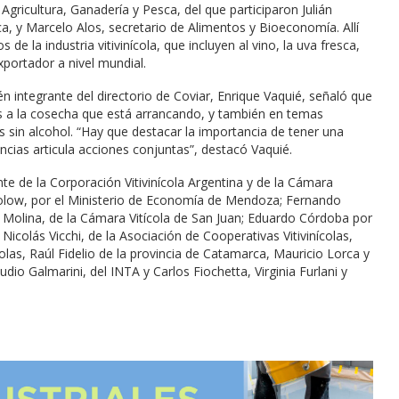
 Agricultura, Ganadería y Pesca, del que participaron Julián
ca, y Marcelo Alos, secretario de Alimentos y Bioeconomía. Allí
e la industria vitivinícola, que incluyen al vino, la uva fresca,
xportador a nivel mundial.
 integrante del directorio de Coviar, Enrique Vaquié, señaló que
as a la cosecha que está arrancando, y también en temas
 sin alcohol. “Hay que destacar la importancia de tener una
encias articula acciones conjuntas”, destacó Vaquié.
te de la Corporación Vitivinícola Argentina y de la Cámara
lotolow, por el Ministerio de Economía de Mendoza; Fernando
Molina, de la Cámara Vitícola de San Juan; Eduardo Córdoba por
icolás Vicchi, de la Asociación de Cooperativas Vitivinícolas,
olas, Raúl Fidelio de la provincia de Catamarca, Mauricio Lorca y
audio Galmarini, del INTA y Carlos Fiochetta, Virginia Furlani y