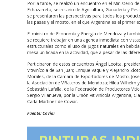
Por la tarde, se realizó un encuentro en el Ministerio de
Echazarreta, secretario de Agricultura, Ganadería y Pes
se presentaron las perspectivas para todos los productos d
las pasas y el mosto, en el que Argentina es el primer e
El ministro de Economía y Energía de Mendoza y también
se requiere trabajar en una agenda inmediata con vist
estructurales como el uso de jugos naturales en bebidas
mesa unificada en la actividad, que a pesar de las difer
Participaron de estos encuentros Ángel Leotta, presiden
Vitivinícola de San Juan; Enrique Vaquié y Alejandro Z
Morales, de la Cámara de Exportadores de Mosto; José 
la Asociación de Viñateros de Mendoza; Hilda Wilhelm y N
Sebastián Lafalla, de la Federación de Productores Vitíc
Sergio Villanueva, por la Unión Vitivinícola Argentina, Cl
Carla Martínez de Coviar.
Fuente: Coviar