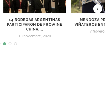
A PRESTARÁ A
EL GOBIERNO Y COVIAR
 ENTRE $800 Y...
FIRMARON UN CONVENIO...
ebrero, 2023
2 septiembre, 2024