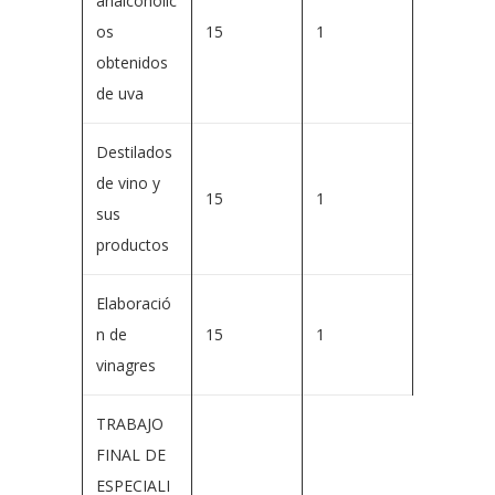
analcohólic
os
15
1
obtenidos
de uva
Destilados
de vino y
15
1
sus
productos
Elaboració
n de
15
1
vinagres
TRABAJO
FINAL DE
ESPECIALI