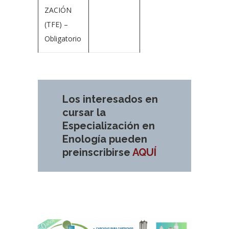
ZACIÓN
(TFE) –
Obligatorio
Los interesados en
cursar la
Especialización en
Enología pueden
preinscribirse
AQUÍ