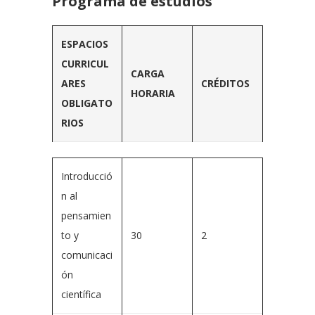
Programa de estudios
ESPACIOS
CURRICUL
CARGA
ARES
CRÉDITOS
HORARIA
OBLIGATO
RIOS
Introducció
n al
pensamien
to y
30
2
comunicaci
ón
científica