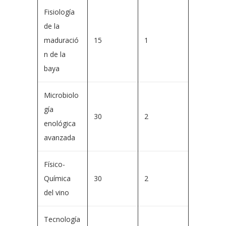
Fisiología
de la
maduració
15
1
n de la
baya
Microbiolo
gía
30
2
enológica
avanzada
Físico-
Química
30
2
del vino
Tecnología