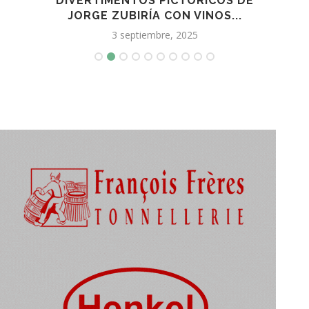
A DE
DIVERTIMENTOS PICTÓRICOS DE
CAT
JORGE ZUBIRÍA CON VINOS...
3 septiembre, 2025