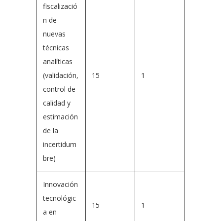
fiscalizació
n de
nuevas
técnicas
analíticas
(validación,
15
1
control de
calidad y
estimación
de la
incertidum
bre)
Innovación
tecnológic
15
1
a en