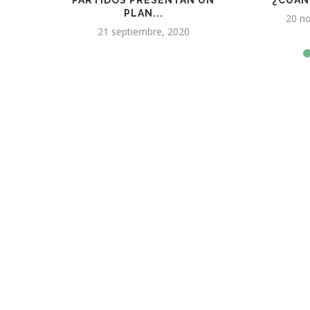
RA...
PRODUCTORES AFECTADOS
SA
POR...
6 
11 enero, 2025