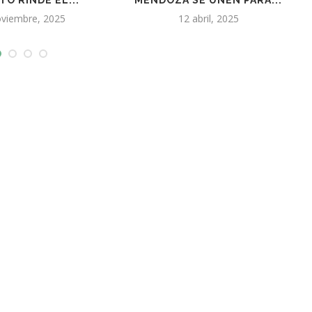
N JUAN A...
EL 16/6/25...
mayo, 2026
2 enero, 2025