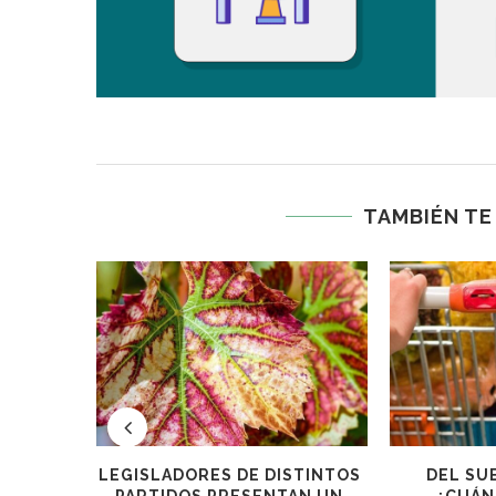
TAMBIÉN TE
 DE
MENDOZA OFRECE CRÉDITOS A
SILENCIO