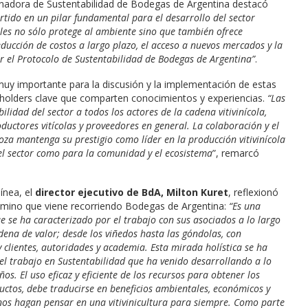
inadora de Sustentabilidad de Bodegas de Argentina destacó
ertido en un pilar fundamental para el desarrollo del sector
ables no sólo protege al ambiente sino que también ofrece
ducción de costos a largo plazo, el acceso a nuevos mercados y la
r el Protocolo de Sustentabilidad de Bodegas de Argentina”
.
uy importante para la discusión y la implementación de estas
keholders clave que comparten conocimientos y experiencias.
“Las
ilidad del sector a todos los actores de la cadena vitivinícola,
uctores vitícolas y proveedores en general. La colaboración y el
a mantenga su prestigio como líder en la producción vitivinícola
el sector como para la comunidad y el ecosistema
”, remarcó
ínea, el
director ejecutivo de BdA, Milton Kuret
, reflexionó
amino que viene recorriendo Bodegas de Argentina:
“Es una
ue se ha caracterizado por el trabajo con sus asociados a lo largo
dena de valor; desde los viñedos hasta las góndolas, con
 clientes, autoridades y academia. Esta mirada holística se ha
el trabajo en Sustentabilidad que ha venido desarrollando a lo
ños. El uso eficaz y eficiente de los recursos para obtener los
ctos, debe traducirse en beneficios ambientales, económicos y
nos hagan pensar en una vitivinicultura para siempre. Como parte