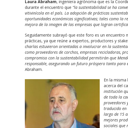
Laura Abraham
, ingeniera agrónoma que es la Coord
durante el encuentro que
“la sustentabilidad se ha conv
vitivinícola en el país. La adopción de prácticas sustent
oportunidades económicas significativas; tales como la re
mejora de la imagen de las empresas que logran certifica
Seguidamente subrayó que este foro es un encuentro m
prácticas, ya que reúne a expertos, productores y sta
charlas estuvieron orientadas a involucrar en la sustentab
como proveedores de corchos, empresas recicladoras, prod
compromiso con la sustentabilidad permitirán que Mendoz
responsable, asegurando un futuro próspero tanto para 
Abraham.
En la misma l
acerca del c
institución q
de toda la ca
proveedores y
traducido en 
largo de 15 a
mejores produ
sociales que 