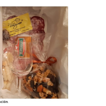
ación
.