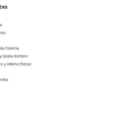
tes
na
onso
la Cisterna
 y Gisela Romero
o y Valeria Chesse
endra