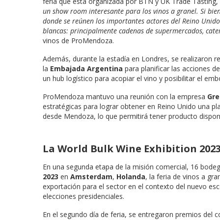
feria que está organizada por BTN y UK Trade Tasting,
un show room interesante para los vinos a granel. Si bie
donde se reúnen los importantes actores del Reino Unid
blancas: principalmente cadenas de supermercados, cater
vinos de ProMendoza.
Además, durante la estadía en Londres, se realizaron r
la
Embajada Argentina
para planificar las acciones 
un hub logístico
para acopiar el vino y posibilitar el em
ProMendoza mantuvo una reunión con la empresa
Gre
estratégicas para lograr obtener en Reino Unido una pla
desde Mendoza, lo que permitirá tener producto disponi
La World Bulk Wine Exhibition 202
En una segunda etapa de la misión comercial, 16 bodeg
2023
en
Amsterdam
,
Holanda
, la feria de vinos a g
exportación para el sector en el contexto del nuevo esc
elecciones presidenciales.
En el segundo día de feria, se entregaron premios del c