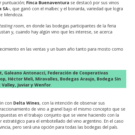
r puntuación;
Finca Buenaventura
se destacó por sus vinos
a SA-
, que ganó con el malbec y el bonarda, variedad que logra
de Mendoza.
 tasting room
, en donde las bodegas participantes de la feria
stan y, cuando hay algún vino que les interese, se acerca
 crecimiento en las ventas y un buen año tanto para mosto como
, Galeano Antonacci, Federación de Cooperativas
Clop, Héctor Meli, Miravalles, Bodegas Araujo, Bodega Sin
 Valley, Juviar y Wenfor
.
ón con
Delta Wines
, con la intención de observar sus
e fraccionamiento de vino a granel bajo el mismo concepto que se
ropuestas en el trabajo conjunto que se viene haciendo con la
r estratégico para el embotellado del vino argentino. En el caso
incia, pero será una opción para todas las bodegas del país.