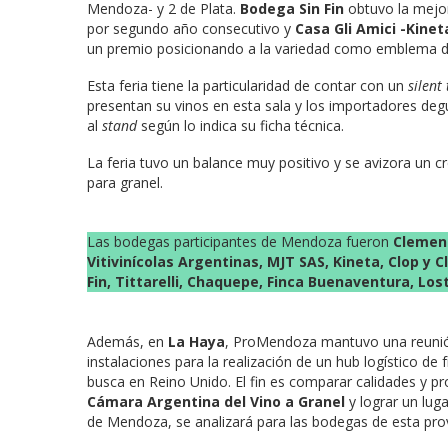
Mendoza- y 2 de Plata.
Bodega Sin Fin
obtuvo la mejo
por segundo año consecutivo y
Casa Gli Amici -Kinet
un premio posicionando a la variedad como emblema 
Esta feria tiene la particularidad de contar con un
silent
presentan su vinos en esta sala y los importadores degu
al
stand
según lo indica su ficha técnica.
La feria tuvo un balance muy positivo y se avizora un
para granel.
Las bodegas participantes de Mendoza fueron
Clement
Vitivinícolas Argentinas, MJT SAS, Kineta, Clop y 
Fin, Tittarelli, Chaquepe, Finca Buenaventura, Lost
Además, en
La Haya
, ProMendoza mantuvo una reuni
instalaciones para la realización de un hub logístico d
busca en Reino Unido. El fin es comparar calidades y p
Cámara Argentina del Vino a Granel
y lograr un luga
de Mendoza, se analizará para las bodegas de esta prov