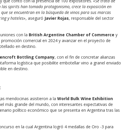
 y que contó con la presencia de 100 expositores.
«Se trata de
n las spirits han tomado protagonismo, crece la exposición en
o que se encuentran en la búsqueda de vinos para sus marcas
ing y hoteles»
, aseguró
Javier Rojas
, responsable del sector
euniones con la
British Argentine Chamber of Commerce
y
de promoción comercial en 2024 y avanzar en el proyecto de
botellado en destino.
encroft Bottling Company
, con el fin de concretar alianzas
taforma logística que posibilite embotellar vino a granel enviado
ble en destino.
3
as mendocinas asistieron a la
World Bulk Wine Exhibition
ranel más grande del mundo, con interesantes expectativas de
enario político económico que se presenta en Argentina tras las
oncurso en la cual Argentina logró 4 medallas de Oro -3 para