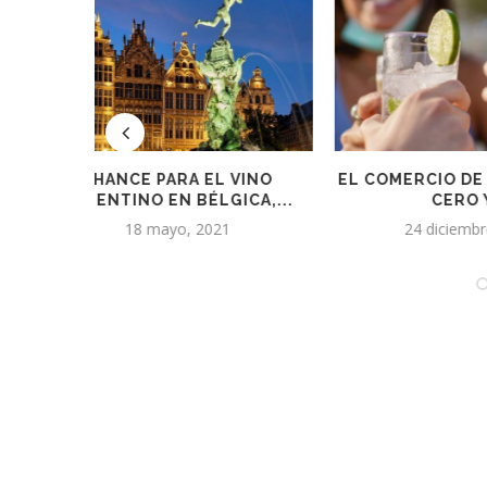
INO
EL COMERCIO DE BEBIDAS CON
EN LOS Ú
A,...
CERO Y...
CAY
24 diciembre, 2024
19