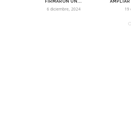
AMPLIAR EL INTERCAMBIO...
CRECIÓ L
19 diciembre, 2019
24 se