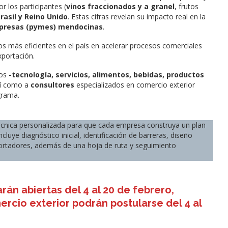
r los participantes (
vinos fraccionados y a granel
, frutos
rasil y Reino Unido
. Estas cifras revelan su impacto real en la
presas (pymes) mendocinas
.
s más eficientes en el país en acelerar procesos comerciales
xportación.
ros
-tecnología, servicios, alimentos, bebidas, productos
í como a
consultores
especializados en comercio exterior
grama.
écnica personalizada para que cada empresa construya un plan
cluye diagnóstico inicial, identificación de barreras, diseño
ortadores, además de una hoja de ruta y seguimiento
rán abiertas del 4 al 20 de febrero,
rcio exterior podrán postularse del 4 al