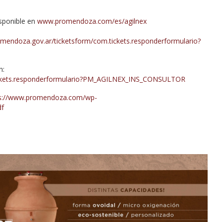
isponible en
www.promendoza.com/es/agilnex
m.mendoza.gov.ar/ticketsform/com.tickets.responderformulario?
n:
.tickets.responderformulario?PM_AGILNEX_INS_CONSULTOR
ps://www.promendoza.com/wp-
df