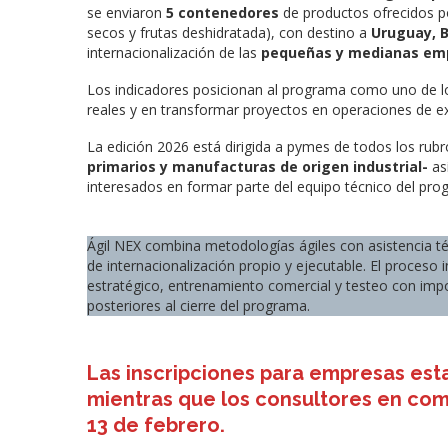
se enviaron
5 contenedores
de productos ofrecidos po
secos y frutas deshidratada), con destino a
Uruguay, B
internacionalización de las
pequeñas y medianas em
Los indicadores posicionan al programa como uno de lo
reales y en transformar proyectos en operaciones de e
La edición 2026 está dirigida a pymes de todos los rub
primarios y manufacturas de origen industrial-
as
interesados en formar parte del equipo técnico del pro
Ágil NEX combina metodologías ágiles con asistencia t
de internacionalización propio y ejecutable. El proceso in
estratégico, entrenamiento comercial y testeo con imp
posteriores al cierre del programa.
Las inscripciones para empresas esta
mientras que los consultores en come
13 de febrero.