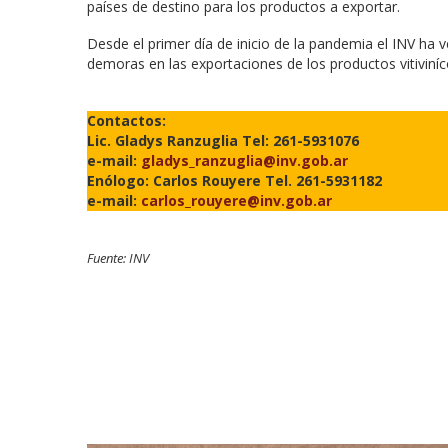
países de destino para los productos a exportar.
Desde el primer día de inicio de la pandemia el INV ha v
demoras en las exportaciones de los productos vitiviní
Contactos:
Lic. Gladys Ranzuglia Tel: 261-5931076
e-mail:
gladys_ranzuglia@inv.gob.ar
Enólogo: Carlos Rouyere Tel. 261-5931182
e-mail:
carlos_rouyere@inv.gob.ar
Fuente: INV