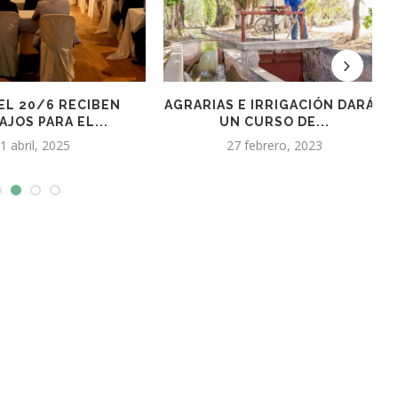
 IRRIGACIÓN DARÁN
AGROTECNOLOGÍA DE
CURSO DE...
VANGUARDIA, STARTUPS Y LA
SINERGIA...
febrero, 2023
30 agosto, 2021