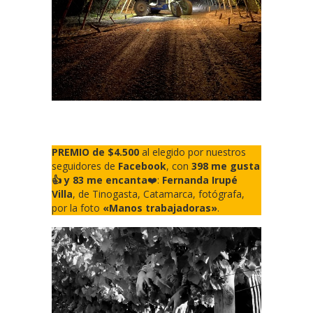
PREMIO de $4.500
al elegido por nuestros
seguidores de
Facebook
, con
398 me gusta
👍 y 83 me encanta
❤️:
Fernanda Irupé
Villa
, de Tinogasta, Catamarca, fotógrafa,
por la foto
«Manos trabajadoras»
.