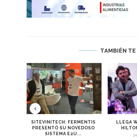
TAMBIÉN TE
DE
SITEVINITECH: FERMENTIS
LLEGA W
MAYOR
PRESENTÓ SU NOVEDOSO
HILTO
SISTEMA E2U...
25