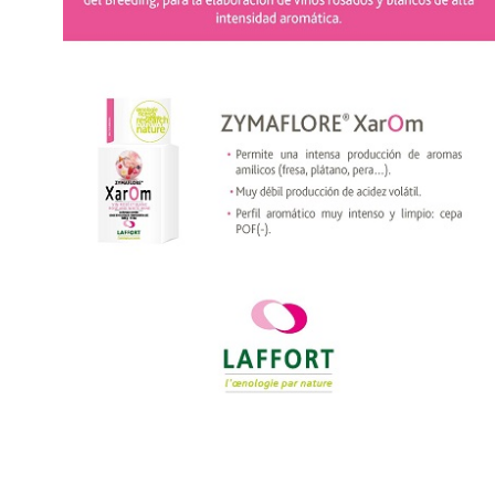
DEL 19 AL 21/3 SE
HASTA EL 22/10 INS
PRESENTARÁN 135...
PARA LA EXPO..
3 marzo, 2023
22 julio, 2026